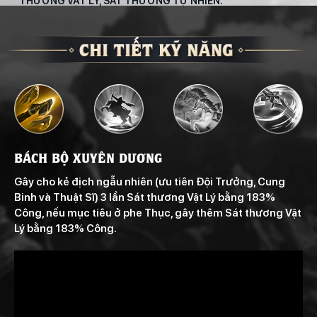
THƯƠNG VẬT LÝ, SÁT THƯƠNG TỰ NHIÊN.
BÁCH BỘ XUYÊN DƯƠNG
Gây cho kẻ địch ngẫu nhiên (ưu tiên Đội Trưởng, Cung
Binh và Thuật Sĩ) 3 lần Sát thương Vật Lý bằng 183%
Công, nếu mục tiêu ở phe Thục, gây thêm Sát thương Vật
Lý bằng 183% Công.