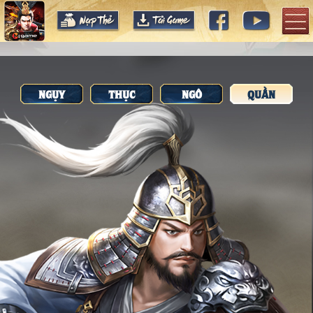
NGỤY
THỤC
NGÔ
QUẦN