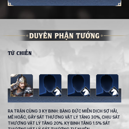
TỬ CHIẾN
RA TRẬN CÙNG 3 KỴ BINH: BÀNG ĐỨC MIỄN DỊCH SỢ HÃI,
MÊ HOẶC, GÂY SÁT THƯƠNG VẬT LÝ TĂNG 30%, CHỊU SÁT
THƯƠNG VẬT LÝ TĂNG 20%. KỴ BINH TĂNG 1.5% SÁT